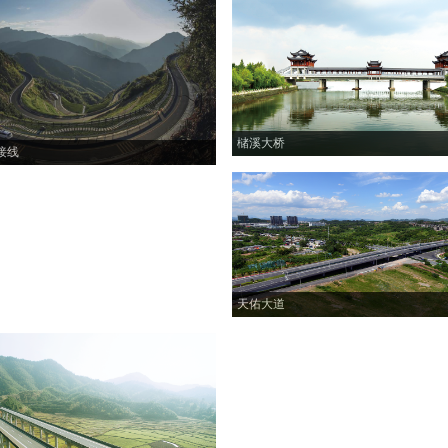
槠溪大桥
接线
天佑大道