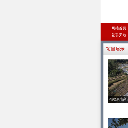
网站首页
党群天地
项目展示
福建泉南高