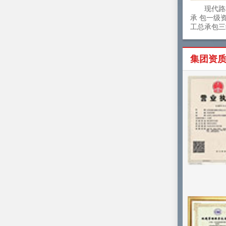
现代路桥
承 包一级
工总承包三
集团资